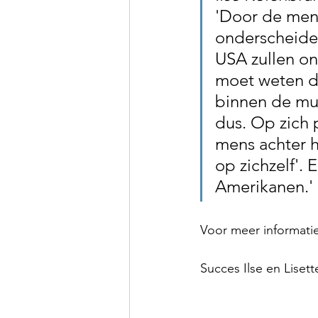
'Door de mens
onderscheide
USA zullen on
moet weten da
binnen de mur
dus. Op zich p
mens achter h
op zichzelf'.
Amerikanen.' 
Voor meer informatie
Succes Ilse en Lisett