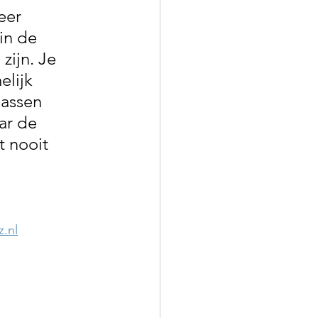
eer 
n de 
ijn. Je 
lijk 
jassen 
ar de 
 nooit 
z.nl