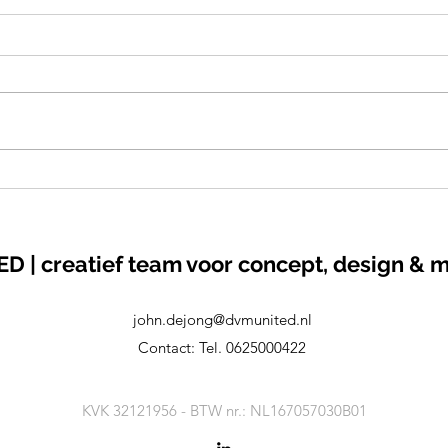
Singelz FSTVL
Fit 
Spee
bedri
 | creatief team voor concept, design & 
john.dejong@dvmunited.nl
Contact: Tel. 0625000422
KVK 32121956 - BTW nr.: NL167057030B01