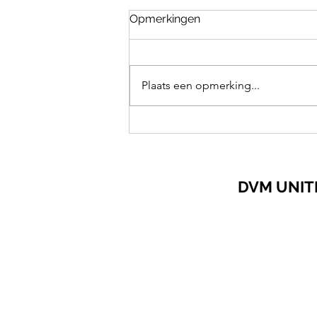
Opmerkingen
Plaats een opmerking...
Longen zijn van
levensbelang
DVM UNITED