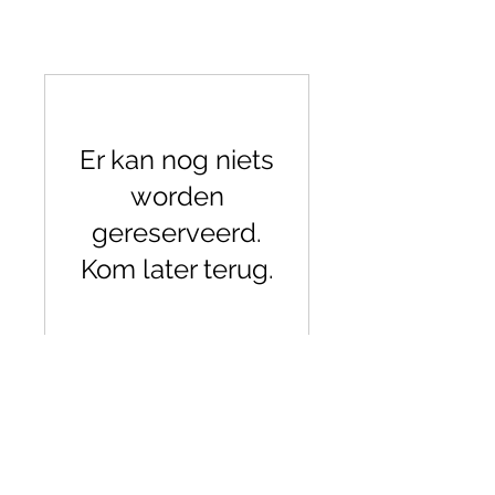
Er kan nog niets
worden
gereserveerd.
Kom later terug.
DVM UNITED | creatief team
voor concept, design &
merkbeleving